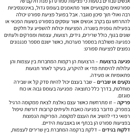
אנשים סבורים בטעות כי פציעות ספורט הן מנת חלקם של
ספורטאים מקצועיים אשר מתאמנים בעומס גדול, באינטנסיביות
רבה ואולי תוך סיכון מוגבר. אבל בפועל פציעת ספורט יכולה
להתרחש גם בקרב אנשים אשר עוסקים בספורט בשעות הפנאי או
בפעילות גופנית בשגרה. הפציעות יכולות להשפיע על חלקים
שונים בגוף, כולל שרירים, גידים, רצועות, עצמות ומפרקים ולעתים
כפגיעה משולבת במספר מערכות, כאשר ישנם מספר מנגנונים
נפוצים לפציעות ספורט:
פגיעה ברצועות
– הרצועות הן רקמות המחברות בין עצמות והן
עלולות להימתח מדי או להיקרע, בעיקר לאחר תנועות
פתאומיות או מעידה.
נקעים או שברים
– שבר בעצם יכול להיות סדק קל או שבירה
מוחלטת, בדרך כלל כתוצאה
מפגיעה בעומס גבוה או כוח
מוגזם.
פריקה
– זו מתרחשת כאשר עצם נאלצת לצאת ממקומה הרגיל
במפרק. מדובר בפגיעה כואבת ולעיתים קרובות דורשת טיפול
רפואי כדי להשיב את העצם למקומה. הפריקות הנפוצות
בפציעות ספורט הן בכתף או באצבעות הידיים.
דלקות בגידים
– דלקת ברקמה המחברת בין שרירים לעצמות,