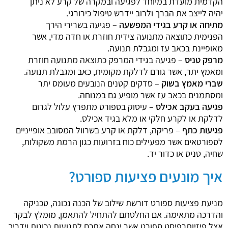
הקדמית מועדת במיוחד לפגיעה ובמקרה של קרע לא ניתן
יהיה לייצב את הברך ולרוב יידרש טיפול כירורגי.
מתיחה או קרע בגידי המפשעה
– פגיעה בשרירי הירך
הפנימית כתוצאה מתנועה צידית חוזרת או חדה מדי, אשר
מאופיינת בכאב עז ומגבלת תנועה.
מרפק טניס
– פגיעה בגידי המרפק כתוצאה מתנועה חוזרת
ומאמץ יתר, אשר גורם לדלקת מקומית, כאב ומגבלת תנועה.
שברי מאמץ בשוק
– סדקים קטנים הנובעים מעומס יתר
ומסתמנים בכאב עז אשר מופיע גם במנוחה.
פגיעה בעקב אכילס
– עיסוק בספורט מתפרץ עלול לגרום
לדלקת או לקרע חלקי או מלא בגיד אכילס.
פגיעות כתף
– פריקה, דלקת או קרע בשרוול המסובב אופייניים
לספורטאים אשר מפעילים כוח בזרועות כגון הרמת משקולות,
שחיה, טניס או כדור יד.
איך מונעים פציעות ספורט?
מניעת פציעות ספורט דורשת שילוב של הכנה נכונה, טכניקה
והדרכה מתאימה. אם החלטתם להתחיל להתאמן, מומלץ לבקר
אצל פיזיותרפיסט ספורט אשר ינחה אתכם לתנועות נכונות וידריך