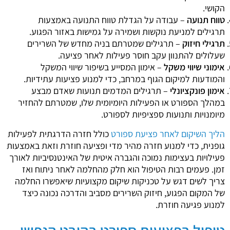
הקושי.
טווח תנועה
– עבודה על הגדלת טווח התנועה באמצעות
תרגילים למניעת נוקשות ושמירה על גמישות באזור הפגוע.
תרגילי חיזוק
– תרגילים שמטרתם בניה מחדש של השרירים
שעלולים להתנוון עקב חוסר פעילות לאחר פציעה.
אימוני שיווי משקל
– אימון המסייע בשיפור שיווי המשקל
והמודעות למיקום הגוף במרחב, כדי למנוע פציעות עתידיות.
אימון פונקציונלי
– תרגילים המדמים תנועות שאדם מבצע
במהלך הספורט או הפעילות היומיומית שלו, שמטרתם להחזיר
מיומנויות ותנועות ספציפיות לספורט.
הליך השיקום לאחר פציעת ספורט
כולל חזרה הדרגתית לפעילות
גופנית, כדי למנוע חזרה מהיר מדי ופציעה חוזרת וזאת באמצעות
פעילויות בעצימות נמוכה והגברה איטית של האינטנסיביות לאורך
זמן. פעמים רבות הטיפול הוא חלק מהחלמה לאחר ניתוח ואז
צריך לשים דגש על טכניקות שיקום מקצועיות שיאפשרו החלמה
של המקום הפגוע, חיזוק השרירים מסביב והדרכה נכונה כיצד
למנוע פגיעה חוזרת.