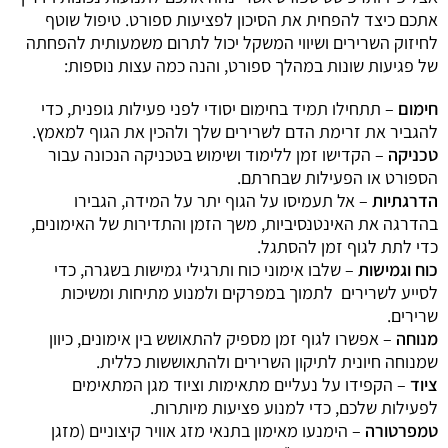
אתכם כיצד להפחית את הסיכון לפציעות ספורט. טיפול שוטף
לחיזוק השרירים ושיווי המשקל יכול לתרום משמעותית להפחתה
של פגיעות שונות במהלך ספורט, והנה כמה עצות נוספות:
חימום
– תתחילו תמיד בחימום יסודי לפני פעילות גופנית, כדי
להגביר את זרימת הדם לשרירים שלך ולהכין את הגוף למאמץ.
טכניקה
– הקדישו זמן ללימוד ושימוש בטכניקה הנכונה עבור
הספורט או הפעילות שבחרתם.
הדרגתיות
– אל תעמיסו על הגוף יתר על המידה, הגבירו
בהדרגה את האינטנסיביות, משך הזמן והתדירות של האימונים,
כדי לתת לגוף זמן להסתגל.
כוח וגמישות
– שלבו אימוני כוח ותרגילי גמישות בשגרה, כדי
לסייע לשרירים
לתמוך במפרקים ולמנוע מתיחות ומשיכות
שרירים.
מנוחה
– אפשרו לגוף זמן מספיק להתאושש בין אימונים, כיוון
שמנוחה חיונית לתיקון השרירים ולהתאוששות כללית.
ציוד
– הקפידו על נעליים מתאימות וציוד מגן המתאימים
לפעילות שלכם, כדי למנוע פציעות מיותרות.
טמפרטורה
– הימנעו מאימון בתנאי מזג אוויר קיצוניים (מזגן