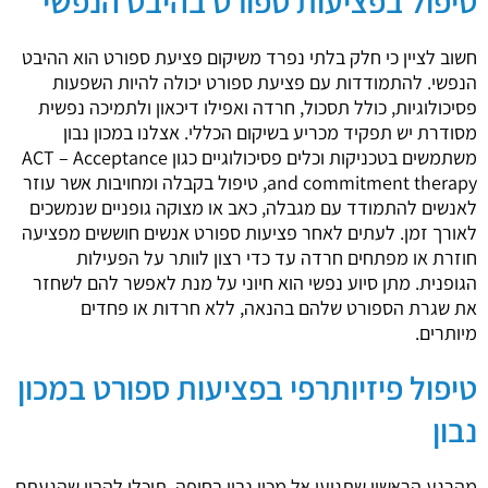
טיפול בפציעות ספורט בהיבט הנפשי
חשוב לציין כי חלק בלתי נפרד משיקום פציעת ספורט הוא ההיבט
הנפשי. להתמודדות עם פציעת ספורט יכולה להיות השפעות
פסיכולוגיות, כולל תסכול, חרדה ואפילו דיכאון ולתמיכה נפשית
מסודרת יש תפקיד מכריע בשיקום הכללי. אצלנו במכון נבון
משתמשים בטכניקות וכלים פסיכולוגיים כגון ACT – Acceptance
and commitment therapy, טיפול בקבלה ומחויבות אשר עוזר
לאנשים להתמודד עם מגבלה, כאב או מצוקה גופניים שנמשכים
לאורך זמן. לעתים לאחר פציעות ספורט אנשים חוששים מפציעה
חוזרת או מפתחים חרדה עד כדי רצון לוותר על הפעילות
הגופנית. מתן סיוע נפשי הוא חיוני על מנת לאפשר להם לשחזר
את שגרת הספורט שלהם בהנאה, ללא חרדות או פחדים
מיותרים.
טיפול פיזיותרפי בפציעות ספורט במכון
נבון
מהרגע הראשון שתגיעו אל מכון נבון בחיפה, תוכלו להבין שהגעתם