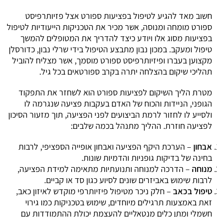
חשוב מאד להגיע לטיפול בפציעות ספורט אצל פזיותרפיסט
ספורט מומחה ומנוסה, אשר מכיר את הטכניקות הייעודיות לטיפול
בפציעות מסוג אלו ויודע כיצד להדריך את המטופלים להמשך
טיפול ומעקב. במכון נבון מתבצע הטיפול בידי שרלי נבון, כדורסלן
מקצוען בעברו ופיזיותרפיסט ספורט מוסמך, אשר מצליח להוביל
תהליכי שיקום בהצלחה יתרה בקרב ספורטאים בכל גיל.
מטרת הליך השיקום לפציעות ספורט הוא לשחזר את התפקוד
הגופני, הניידות והכוח של האדם בעקבות פציעה שנגרמה לו
ולסייע לו לחזור לרמת הביצועים לפני הפציעה, תוך מזעור הסיכון
לפציעה חוזרת. ההליך מתנהל בכמה שלבים:
אבחון
– הערכת היקף הפציעה ואבחון אופייה הספציפי, לרבות
בחינה של בדיקות גופניות והדמיות שונות.
מנוחה
– הדרכה למנוחה ותנועתיות מתאימה למידת הפציעה,
לרבות שימוש באביזרים שונים לסיוע כגון סד או קביים.
טיפול בכאב
– חלק ניכר מטיפול פיזיותרפי מוקדש לאיזון כאב,
זאת באמצעות תרגילים מיוחדים, שימוש בטכניקות כמו גירוי
חשמלי ומתן כלים מנטאליים להעצמת יכולת ההתמודדות עם