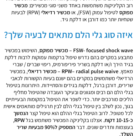
רוב הקליניקות משתמשות באחד משני סוגי מכשירים:
מכשיר
מפוקס
לטיפול עמוק (FSW), או
מכשיר רדיאלי
(RPW) לבעיות
שטחיות יותר כמו דורבן או דלקת גיד.
איזה סוג גלי הלם מתאים לבעיה שלך?
FSW- focused shock wave – מכשיר מפוקס
, השימוש במכשיר
מתבצע במקרים בהם נדרש טיפול ברקמות עמוקות לרבות דלקת
בגיד הירך ו/או דלקת בשריר פיריפורמיס, ריפוי שברים / שברי
מאמץ.
RPW– radial pulse waive – מכשיר רדיאלי
, במכשיר
הרדיאלי משתמשים במקרים בהם ישנם בעיות הקשורות לכאבי
שרירים, דורבן ברגל, דלקות בגידים והסתיידות. היתרונות בטיפול
בגלי הלם הם רבים ומגוונים ובעיקר העובדה שהטיפול מחליף
הליכים מורכבים יותר. כדי לשפר את הטיפול במקומות הבעייתיים
בגוך, נכון לשלב בין טיפול בגלי הלם לבין תרגילים מותאמים אישית
לכל מטופל. לרוב הטיפול בגלי ההלם הוא טיפול קצר
הנמשך
כ-10-15 דקות
. אצלנו בקליניקה המכשיר משתמש בגל
RPW
,
בעוצמות ותדרים שונים. דבר
המספיק ל90% מבעיות שריר
השלד
.