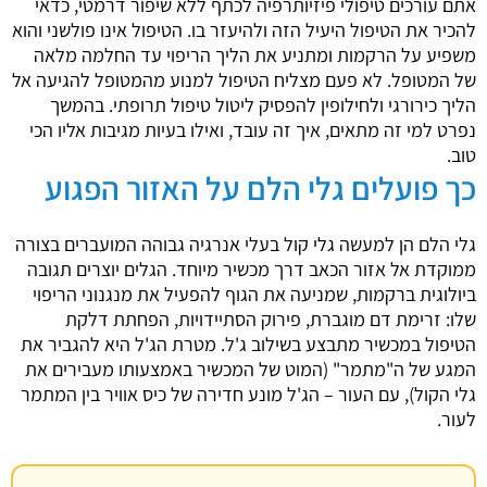
אתם עורכים טיפולי פיזיותרפיה לכתף ללא שיפור דרמטי, כדאי
להכיר את הטיפול היעיל הזה ולהיעזר בו. הטיפול אינו פולשני והוא
משפיע על הרקמות ומתניע את הליך הריפוי עד החלמה מלאה
של המטופל. לא פעם מצליח הטיפול למנוע מהמטופל להגיעה אל
הליך כירורגי ולחילופין להפסיק ליטול טיפול תרופתי. בהמשך
נפרט למי זה מתאים, איך זה עובד, ואילו בעיות מגיבות אליו הכי
טוב.
כך פועלים גלי הלם על האזור הפגוע
גלי הלם הן למעשה גלי קול בעלי אנרגיה גבוהה המועברים בצורה
ממוקדת אל אזור הכאב דרך מכשיר מיוחד. הגלים יוצרים תגובה
ביולוגית ברקמות, שמניעה את הגוף להפעיל את מנגנוני הריפוי
שלו: זרימת דם מוגברת, פירוק הסתיידויות, הפחתת דלקת
הטיפול במכשיר מתבצע בשילוב ג'ל. מטרת הג'ל היא להגביר את
המגע של ה"מתמר" (המוט של המכשיר באמצעותו מעבירים את
גלי הקול), עם העור – הג'ל מונע חדירה של כיס אוויר בין המתמר
לעור.