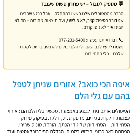
💬 מספיק לסבול – יש פתרון פשוט שעובד
הרבה מהמטופלים שלנו חששו בהתחלה – אבל ברגע שהבינו
שמדובר בטיפול קצר, לא פולשני, ועם תוצאות מהירות – הם לא
הבינו איך לא ניסו קודם.
📞
דברו איתנו עכשיו: 077-231-5400
נשמח לייעץ לכם האם גלי הלם יכולים להתאים בדיוק למקרה
שלכם – בלי התחייבות.
איפה הכי כואב? אזורים שניתן לטפל
בהם עם גלי הלם
הטיפולים אותם ניתן לבצע באמצעות מכשיר גלי הלם הם : איחוי
עצמות, דלקות בגידים, מרפק טניס, דלקת בפיקה, פירוק
הסתיידות – הסתיידות של גידי הכתף, הורדת טונוס שרירי,
הפחתת כאב כרוני, חידוש רקמות, הגדלת הפיברובלאסטים ועוד.