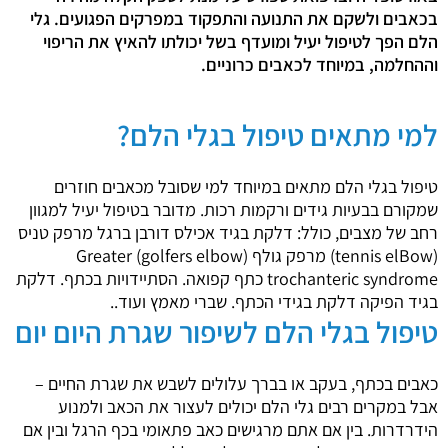
בכאבים ולשקם את התנועה והתפקוד במפרקים הפגועים. גלי
הלם הפך לטיפול יעיל ומועדף בשל יכולתו להאיץ את הריפוי
וההחלמה, במיוחד לכאבים כרוניים.
למי מתאים טיפול בגלי הלם?
טיפול בגלי הלם מתאים במיוחד למי שסובל מכאבים חוזרים
שמקורם בבעיות גידים ורקמות רכות. מדובר בטיפול יעיל למגוון
רחב של מצבים, כולל:
דלקת בגיד אכילס
דורבן ברגל
מרפק טניס
(tennis elBow)
מרפק גולף (golfers elbow)
Greater
trochanteric syndrome
כתף קפואה.
הסתיידויות בכתף.
דלקת
בגיד הפיקה
דלקת בגידי הכתף.
שברי מאמץ ועוד..
טיפול בגלי הלם לשיפור שגרת היום יום
כאבים בכתף, בעקב או בברך עלולים לשבש את שגרת החיים –
אבל במקרים רבים גלי הלם יכולים לעצור את הכאב ולמנוע
הידרדרות. בין אם אתם מרגישים כאב פתאומי בכף הרגל ובין אם