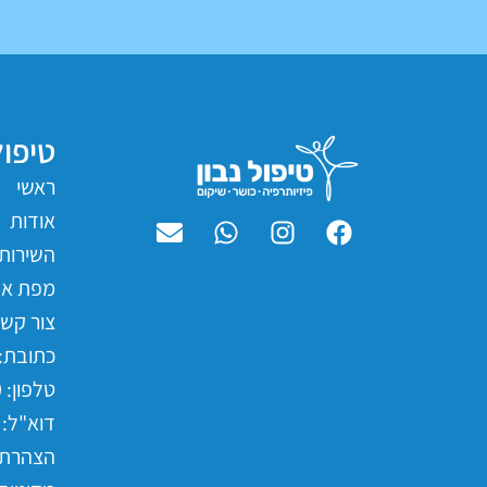
טיפול
ראשי
אודות
השירותי
מפת את
צור קש
כתובת: ורדיה 12 
טלפון: 077-2315400
דוא"ל: nfo@tipulnavon.co.il
הצהרת 