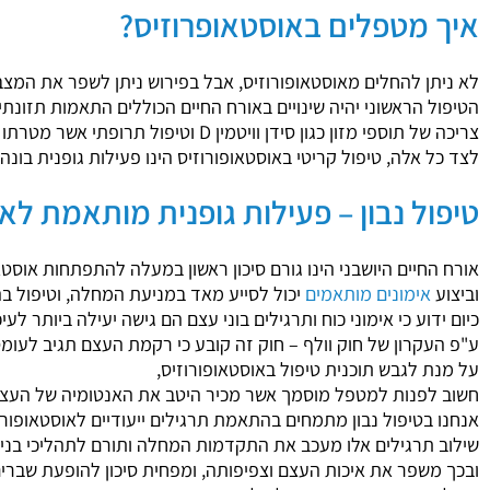
איך מטפלים באוסטאופרוזיס?
לא ניתן להחלים מאוסטאופורוזיס, אבל בפירוש ניתן לשפר את המ
הטיפול הראשוני יהיה שינויים באורח החיים הכוללים התאמות תזונתי
צריכה של תוספי מזון כגון סידן וויטמין D וטיפול תרופתי אשר מטרתו להרא את תהליך פירוק העצם ולחזק את צפיפותה.
לצד כל אלה, טיפול קריטי באוסטאופורוזיס הינו פעילות גופנית בונה 
טיפול נבון
– פעילות גופנית מותאמת לאו
אורח החיים היושבני הינו גורם סיכון ראשון במעלה להתפתחות אוסטא
וביצוע
אימונים מותאמים
יכול לסייע מאד במניעת המחלה, וטיפול בה
כיום ידוע כי אימוני כוח ותרגילים בוני עצם הם גישה יעילה ביותר לעי
ע"פ העקרון של חוק וולף – חוק זה קובע כי רקמת העצם תגיב לעומ
על מנת לגבש תוכנית טיפול באוסטאופורוזיס,
חשוב לפנות למטפל מוסמך אשר מכיר היטב את האנטומיה של העצמות
אנחנו בטיפול נבון מתמחים בהתאמת תרגילים ייעודיים לאוסטאופור
שילוב תרגילים אלו מעכב את התקדמות המחלה ותורם לתהליכי בניי
ובכך משפר את איכות העצם וצפיפותה, ומפחית סיכון להופעת שברים