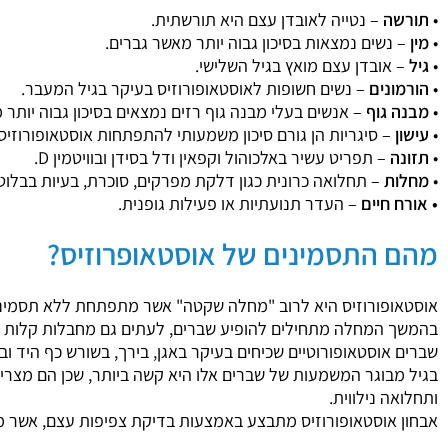
•
תורשה
– נטייה לאובדן עצם היא תורשתית.
•
מין
– נשים נמצאות בסיכון גבוה יותר מאשר גברים.
•
גיל
– אובדן עצם מואץ בגיל השלישי.
•
הורמונים
– נשים חשופות לאוסטאופורוזיס בעיקר בגיל המעבר.
•
מבנה גוף
– אנשים בעלי מבנה גוף רזים נמצאים בסיכון גבוה יותר 
•
עישון
– סיגריות הן גורם סיכון משמעותי להתפתחות אוסטאופורוזיס.
•
תזונה
– תפריט עשיר באלכוהול וקפאין ודל בסידן ובוויטמין D.
•
מחלות
– תחלואה כרונית כגון דלקת מפרקים, סוכרת, בעיות בבלוט
• אורח חיים
– העדר תנועתיות או פעילות גופנית.
מהם התסמינים של אוסטאופרוזיס?
אוסטאופורוזיס היא לרוב "מחלה שקטה" אשר מתפתחת ללא תסמיני
בהמשך המחלה מתחילים להופיע שברים, לעתים גם מחבלות קלות בי
שברים אוסטאופורוטיים שכיחים בעיקר באגן, בירך, בשורש כף היד וב
בגיל מבוגר המשמעות של שברים אלו היא קשה ביותר, שכן הם מצריכ
ותחלואה נילווית.
אבחון אוסטאופורוזיס מתבצע באמצעות בדיקת צפיפות עצם, אשר מומלצת כיום לנשים