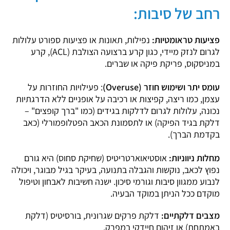
רחב של סיבות:
פציעות טראומטיות:
נפילות, תאונות או פציעות ספורט עלולות
לגרום לנזק מיידי, כגון קרע ברצועה הצולבת (ACL), קרע
במניסקוס, פריקת פיקה או שברים.
עומס יתר ושימוש חוזר (Overuse)
: פעילויות החוזרות על
עצמן, כמו ריצה, קפיצות או רכיבה על אופניים ללא הדרגתיות
נכונה, עלולות לגרום לדלקות בגידים (כמו "ברך קופצים" –
דלקת בגיד הפיקה) או לתסמונת הכאב הפטלופמורלי (כאב
בקדמת הברך).
מחלות ניווניות:
אוסטיאוארטריטיס (שחיקת סחוס) היא גורם
נפוץ לכאב, נוקשות והגבלה בתנועה, בעיקר בגיל מבוגר, ויכולה
לנבוע ממגוון סיבות וגורמי סיכון. ישנה חשיבות לאבחון וטיפול
מוקדם ככל הניתן במוקד הבעיה.
מצבים דלקתיים:
דלקת פרקים שגרונית, בורסיטיס (דלקת
באמתחת) או זיהום חיידקי במפרק.