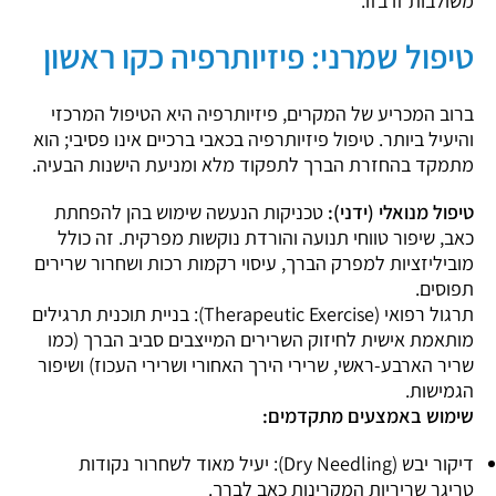
משולבות זו בזו.
טיפול שמרני: פיזיותרפיה כקו ראשון
ברוב המכריע של המקרים, פיזיותרפיה היא הטיפול המרכזי
והיעיל ביותר. טיפול פיזיותרפיה בכאבי ברכיים אינו פסיבי; הוא
מתמקד בהחזרת הברך לתפקוד מלא ומניעת הישנות הבעיה.
טיפול מנואלי (ידני):
טכניקות הנעשה שימוש בהן להפחתת
כאב, שיפור טווחי תנועה והורדת נוקשות מפרקית. זה כולל
מוביליזציות למפרק הברך, עיסוי רקמות רכות ושחרור שרירים
תפוסים.
תרגול רפואי (Therapeutic Exercise): בניית תוכנית תרגילים
מותאמת אישית לחיזוק השרירים המייצבים סביב הברך (כמו
שריר הארבע-ראשי, שרירי הירך האחורי ושרירי העכוז) ושיפור
הגמישות.
שימוש באמצעים מתקדמים:
דיקור יבש (Dry Needling): יעיל מאוד לשחרור נקודות
טריגר שריריות המקרינות כאב לברך.