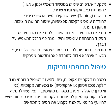
אלקטרו-תרפיה: שימוש במכשור חשמלי (כגון TENS)
להפחתת כאב אקוטי וגירוי שרירי.
חבישות (Taping): שימוש בקינזיוטייפ או טייפ ריגידי
להורדת עומס מרקמות ספציפיות, שיפור תחושת היציבות
ותיקון תנועתי.
התאמת מדרסים: במידת הצורך, להתאמת מדרסים יש
תפקיד בהפחתת עומסים ותיקון מנח כף הרגל המשפיע על
הברך.
מודולציות נוספות להורדת כאב: שימוש במכשיר גלי רדיו, או
מכשור אינפרא אדום להורדת כאב ונוקשות מפרקית.
טיפול תרופתי וזריקות
במצבים דלקתיים אקוטיים, ניתן להיעזר בטיפול תרופתי נוגד
דלקת (כמו אטופן או ארקוקסיה) או במשחות מקומיות (כמו
וולטרן) להקלה זמנית. במקרים מסוימים, רופא עשוי להמליץ
על זריקות קורטיזון להפחתת דלקת חריפה במפרק, כמובן שיש
להיוועץ ברופא על מנת לקבוע את הטיפול המתאים.