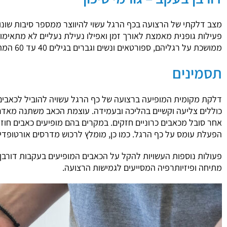
מצב דלקתי של הרצועה בכף הרגל עשוי להיווצר ממספר סיבות שונות
פעילות גופנית מאמצת לאורך זמן ואפילו נעילת נעליים לא מתאימ
ממושכת על רגליהם, ספורטאים ונשים וגברים בגילים 40 עד 60 המתמודדים עם מצב פיזיולוגי של אובדן גמישות ברצועה בכף הרגל.
תסמינים
דלקת מקומית המופיעה ברצועה של כף הרגל עשויה להוביל לכאבים כ
כוללים צליעה וקשיים בהליכה ובעמידה. עוצמת הכאב משתנה מאדם 
אחר סובל מכאבים כרוניים חזקים. במקרים בהם מופיעים כאבים חוז
הפעלת עומס על כף הרגל. כמו כן, מומלץ לרכוש מדרסים אורטופדי
פעולות נוספות העשויות להקל על הכאבים המופיעים בעקבות דורבן בע
מתיחה ופיזיותרפיה המסייעים לגמישות הרצועה.