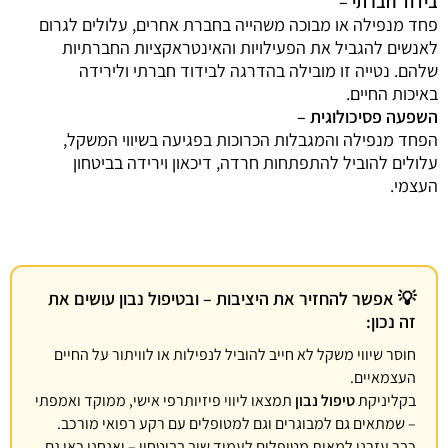
בידוד חברתי –
פחד מנפילה או מבוכה משהייה בחברת אחרים, עלולים לגרום
לאנשים להגביל את הפעילויות והאינטראקציות החברתיות
שלהם. נטייה זו מובילה בהדרגה לבידוד חברתי ולירידה
באיכות החיים.
השפעה פסיכולוגית –
הפחד מנפילה והמגבלות הכרוכות בפגיעה בשיווי המשקל,
עלולים להוביל להתפתחות חרדה, דיכאון וירידה בביטחון
העצמי.
💡 אפשר להחזיר את היציבות – ובטיפול נבון עושים את
זה נכון:
חוסר שיווי משקל לא חייב להוביל לנפילות או לוויתור על החיים
העצמאיים.
בקליניקת
טיפול נבון
תמצאו ליווי פיזיותרפי אישי, ממוקד ואמפתי
– שמתאים גם למבוגרים וגם למטופלים עם רקע רפואי מורכב.
כבר עזרנו למאות מטופלים לעמוד שוב בביטחון – ואנחנו כאן גם