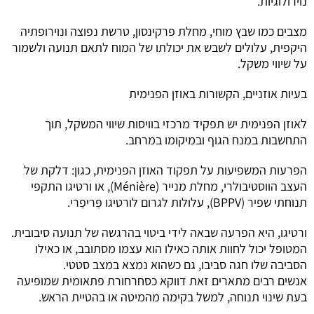
נוירולוגיות.
מצבים כמו שבץ מוחי, מחלת פרקינסון, טרשת נפוצה ונוירופתיה
היקפית, עלולים לשבש את יכולתו של המוח לתאם תנועה ולשמור
על שיווי משקל.
בעיות אוזניים, הקשורות באוזן הפנימית
לאוזן הפנימית יש תפקיד מרכזי בוויסות שיווי המשקל, תוך
התחשבות במנח הגוף ובמיקומו במרחב.
הפרעות המשפיעות על תפקוד האוזן הפנימית, כגון: דלקת של
העצב הווסטיבולרי, מחלת מנייר (Ménière), או ורטיגו התקפי
תנוחתי שפיר (BPPV), עלולות לגרום לורטיגו פֵּריפֵרי.
ורטיגו, היא הפרעה שבאה לידי ביטוי בהרגשה של תנועה סיבובית.
המטופל יכול לחוות אותה כאילו הוא עצמו מסתובב, או כאילו
הסביבה שלו חגה סביבו, גם כשהוא נמצא במצב סטטי.
אנשים רבים מתארים זאת דווקא כסחרחורת פתאומית שמופיעה
בעת שינוי תנוחה, למשל בקימה מהמיטה או בהטיית הראש.