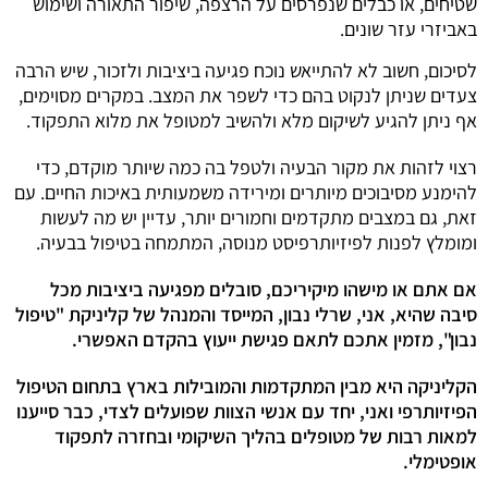
שטיחים, או כבלים שנפרסים על הרצפה, שיפור התאורה ושימוש
באביזרי עזר שונים.
לסיכום, חשוב לא להתייאש נוכח פגיעה ביציבות ולזכור, שיש הרבה
צעדים שניתן לנקוט בהם כדי לשפר את המצב. במקרים מסוימים,
אף ניתן להגיע לשיקום מלא ולהשיב למטופל את מלוא התפקוד.
רצוי לזהות את מקור הבעיה ולטפל בה כמה שיותר מוקדם, כדי
להימנע מסיבוכים מיותרים ומירידה משמעותית באיכות החיים. עם
זאת, גם במצבים מתקדמים וחמורים יותר, עדיין יש מה לעשות
ומומלץ לפנות לפיזיותרפיסט מנוסה, המתמחה בטיפול בבעיה.
אם אתם או מישהו מיקיריכם, סובלים מפגיעה ביציבות מכל
סיבה שהיא, אני, שרלי נבון, המייסד והמנהל של קליניקת "טיפול
נבון", מזמין אתכם לתאם פגישת ייעוץ בהקדם האפשרי.
הקליניקה היא מבין המתקדמות והמובילות בארץ בתחום הטיפול
הפיזיותרפי ואני, יחד עם אנשי הצוות שפועלים לצדי, כבר סייענו
למאות רבות של מטופלים בהליך השיקומי ובחזרה לתפקוד
אופטימלי.