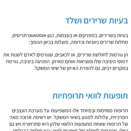
בעיות שרירים ושלד
בעיות בשרירים, במפרקים או בעצמות, כגון אוסטאוארתריטיס,
מחלות שרירים ניווניות וכדומה, פועלות בכיוון ההפוך:
הן גורמות לחולשת שרירים, או לכאבים, שגורמים לאדם לשנות את
דפוסי היציבה שלו ומוציאות אותם מאיזון. הפגיעה ביציבה, גורמת
במקרים רבים, גם להפרת האיזון של שיווי המשקל.
תופעות לוואי תרופתיות
תרופות מסוימות ובמיוחד אלו המשפיעות על מערכת העצבים
המרכזית, עלולות לפגוע בשיווי המשקל. יש רשימה ארוכה מאד
של תרופות שאחת מתופעות הלוואי שלהן היא סחרחורת ויש גם
כאלו, שגורמות לשילוב של תופעות לוואי, כגון חולשה ברגליים,